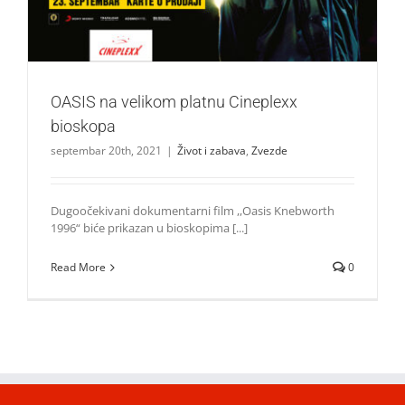
OASIS na velikom platnu Cineplexx
bioskopa
septembar 20th, 2021
|
Život i zabava
,
Zvezde
Dugoočekivani dokumentarni film ,,Oasis Knebworth
1996“ biće prikazan u bioskopima [...]
Read More
0