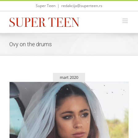
Skip
Super Teen
|
redakcija@superteen.rs
to
content
Ovy on the drums
mart 2020
Tini izbacuje svoj novi singl 25. marta!
Zvezde