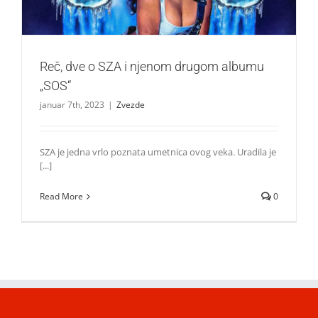
Reč, dve o SZA i njenom drugom albumu
„SOS“
januar 7th, 2023
|
Zvezde
SZA je jedna vrlo poznata umetnica ovog veka. Uradila je
[...]
Read More
0