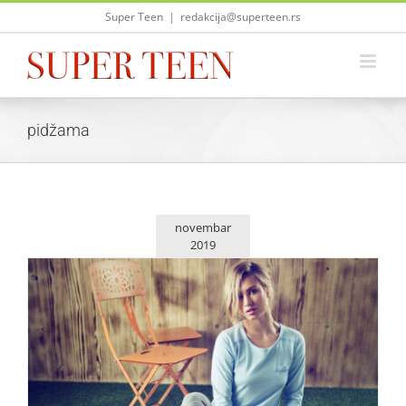
Skip
Super Teen
|
redakcija@superteen.rs
to
content
pidžama
novembar
2019
Pidžama parti u Lisca modelima
Lepota i moda