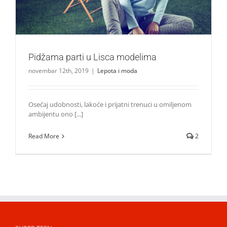
Pidžama parti u Lisca modelima
novembar 12th, 2019
|
Lepota i moda
Osećaj udobnosti, lakoće i prijatni trenuci u omiljenom
ambijentu ono [...]
Read More
2