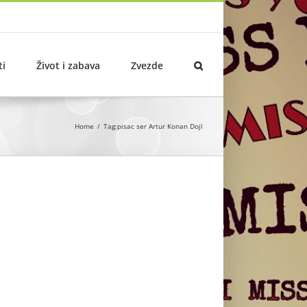
ti
Život i zabava
Zvezde
Home
Tag:
pisac ser Artur Konan Dojl