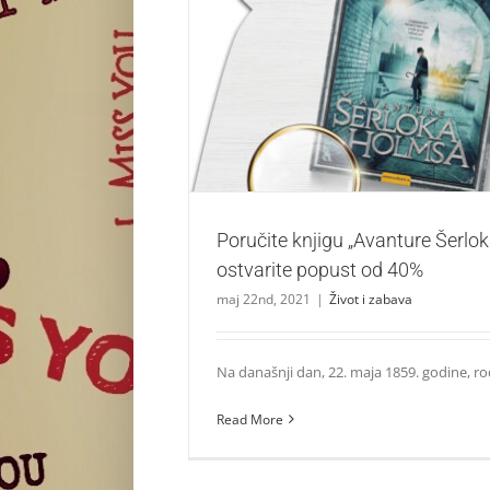
Poručite knjigu „Avanture Šerloka Holmsa“ i
od 40%
Život i zabava
Poručite knjigu „Avanture Šerlo
ostvarite popust od 40%
maj 22nd, 2021
|
Život i zabava
Na današnji dan, 22. maja 1859. godine, rođe
Read More