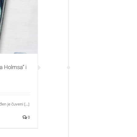
 ostvarite popust
ka Holmsa“ i
n je čuveni [...]
0