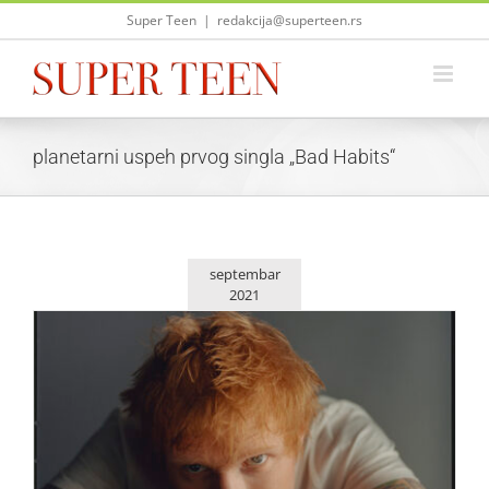
Skip
Super Teen
|
redakcija@superteen.rs
to
content
planetarni uspeh prvog singla „Bad Habits“
septembar
2021
Ed Sheeran predstavio „Shivers“
Zvezde