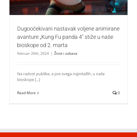
Dugoočekivani nastavak voljene animirane
avanture „Kung Fu panda 4″ stiže u naše
bioskope od 2. marta
februar 26th, 2024
|
Život i zabava
Na radost publike, a pre svega najmlađih, u naše
bioskope [...]
Read More
0