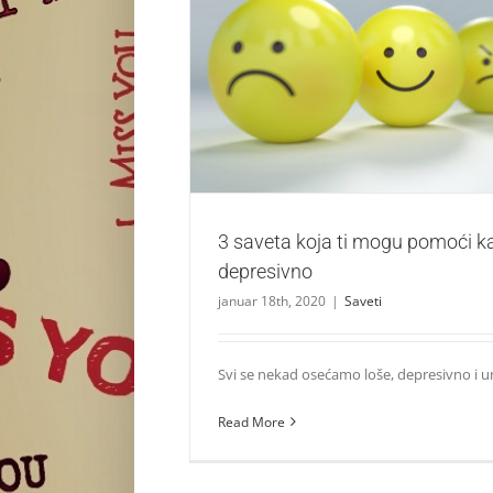
3 saveta koja ti mogu pomoći kad se ose
Saveti
3 saveta koja ti mogu pomoći k
depresivno
januar 18th, 2020
|
Saveti
Svi se nekad osećamo loše, depresivno i umo
Read More