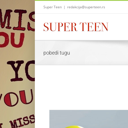
Skip
Super Teen
|
redakcija@superteen.rs
to
content
pobedi tugu