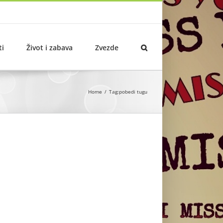
ti
Život i zabava
Zvezde
Home
Tag:
pobedi tugu