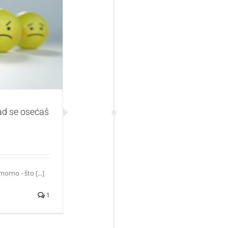
ćaš depresivno
ad se osećaš
rno - što [...]
1