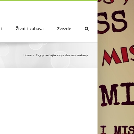
ti
Život i zabava
Zvezde
Home
Tag:
povećajte svoje dnevno kretanje