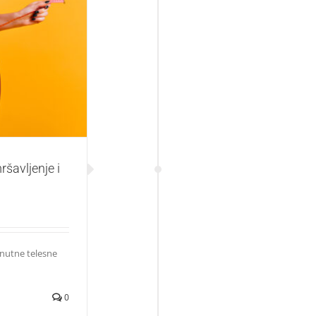
e i održavanje
šavljenje i
enutne telesne
0