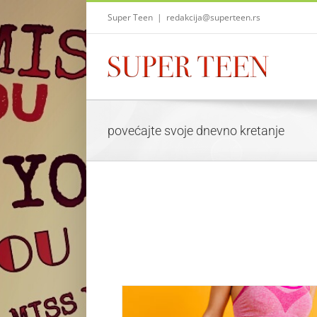
Skip
Super Teen
|
redakcija@superteen.rs
to
content
povećajte svoje dnevno kretanje