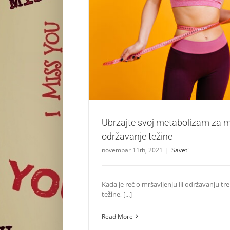
Ubrzajte svoj metabolizam za mršavljenj
težine
Saveti
Ubrzajte svoj metabolizam za mr
održavanje težine
novembar 11th, 2021
|
Saveti
Kada je reč o mršavljenju ili održavanju tr
težine, [...]
Read More