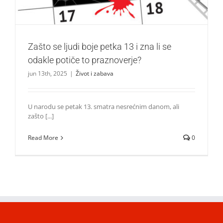
Zašto se ljudi boje petka 13 i zna li se
odakle potiče to praznoverje?
jun 13th, 2025
|
Život i zabava
U narodu se petak 13. smatra nesrećnim danom, ali
zašto [...]
Read More
0