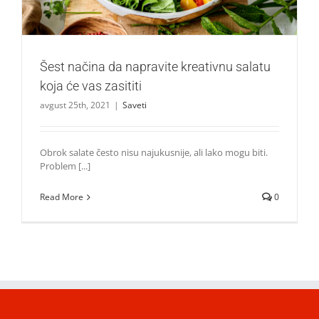
Šest načina da napravite kreativnu salatu
koja će vas zasititi
avgust 25th, 2021
|
Saveti
Obrok salate često nisu najukusnije, ali lako mogu biti.
Problem [...]
Read More
0