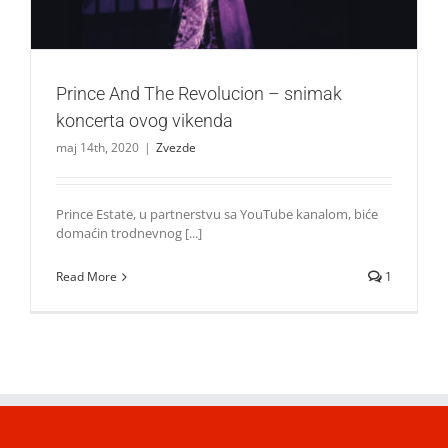
Prince And The Revolucion – snimak
koncerta ovog vikenda
maj 14th, 2020
|
Zvezde
Prince Estate, u partnerstvu sa YouTube kanalom, biće
domaćin trodnevnog [...]
Read More
1