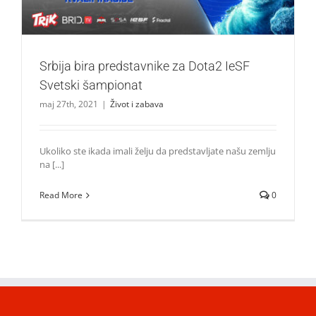
Srbija bira predstavnike za Dota2 IeSF
Svetski šampionat
maj 27th, 2021
|
Život i zabava
Ukoliko ste ikada imali želju da predstavljate našu zemlju
na [...]
Read More
0