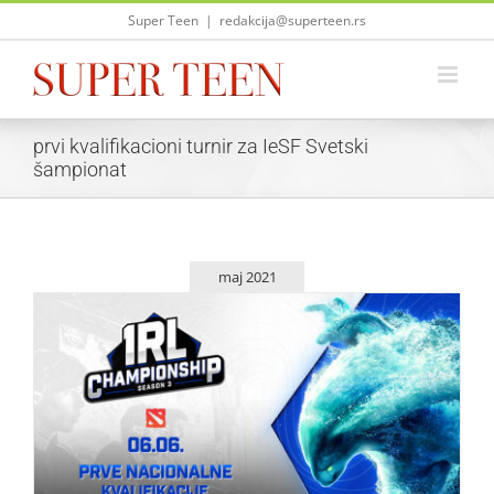
Skip
Super Teen
|
redakcija@superteen.rs
to
content
prvi kvalifikacioni turnir za IeSF Svetski
šampionat
maj 2021
Srbija bira predstavnike za Dota2 IeSF Svetski šampionat
Život i zabava