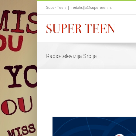
Skip
Super Teen
|
redakcija@superteen.rs
to
content
Radio-televizija Srbije