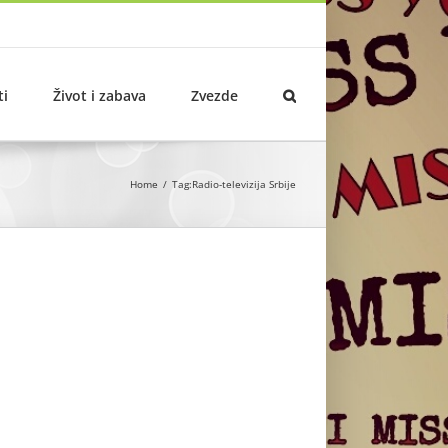
ti
Život i zabava
Zvezde
Home
Tag:
Radio-televizija Srbije