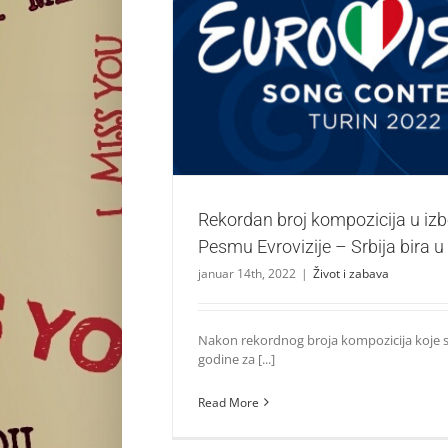
Rekordan broj kompozicija u izboru za Pes
Srbija bira u martu!
Život i zabava
Rekordan broj kompozicija u izb
Pesmu Evrovizije – Srbija bira u
januar 14th, 2022
|
Život i zabava
Nakon rekordnog broja kompozicija koje s
godine za [...]
Read More