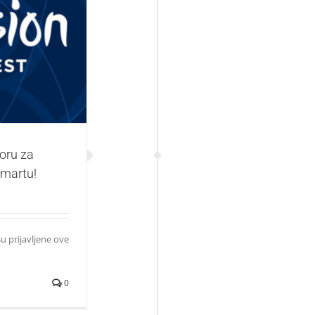
mu Evrovizije –
oru za
 martu!
u prijavljene ove
0