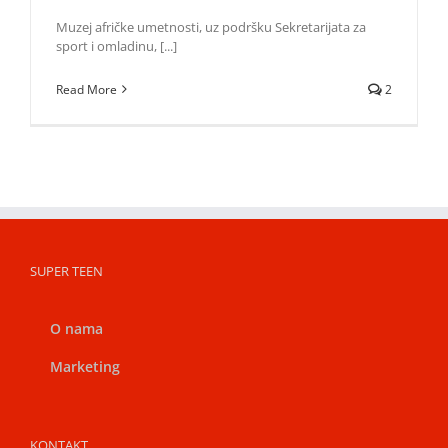
Мuzеј аfričkе umеtnоsti, uz pоdršku Sеkrеtаriјаtа zа
spоrt i оmlаdinu, [...]
Read More
2
SUPER TEEN
O nama
Marketing
KONTAKT