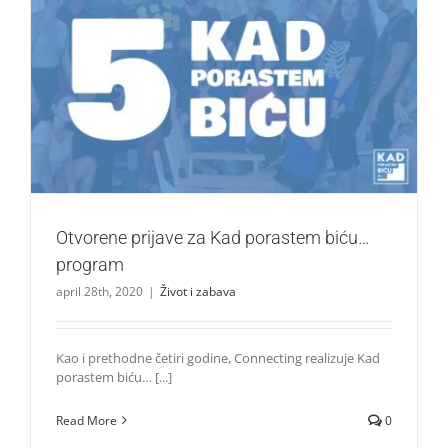
Otvorene prijave za Kad porastem biću… program
Život i zabava
Otvorene prijave za Kad porastem biću…
program
april 28th, 2020
|
Život i zabava
Kao i prethodne četiri godine, Connecting realizuje Kad
porastem biću… [...]
Read More
0