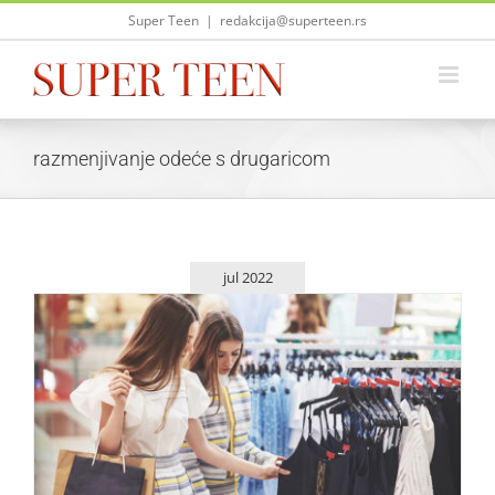
Skip
Super Teen
|
redakcija@superteen.rs
to
content
razmenjivanje odeće s drugaricom
jul 2022
Mala škola pozajmljivanja
Saveti