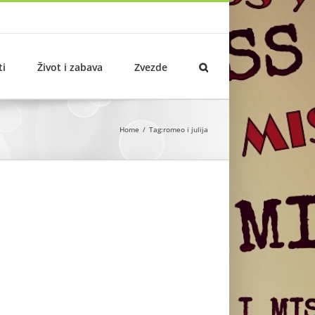
ti
Život i zabava
Zvezde
Home
Tag:
romeo i julija