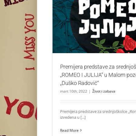
Premijera predstave za srednjoškolce „RO
Malom pozorištu „Duško Rado
Život i zabava
Premijera predstave za srednjo
„ROMEO I JULIJA“ u Malom pozo
„Duško Radović“
mart 10th, 2022
|
Život i zabava
Premijera predstave za srednjoškolce „Rome
izvedena u [...]
Read More