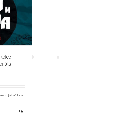
MEO I JULIJA“ u
vić“
školce
rištu
o i Julija“ biće
0