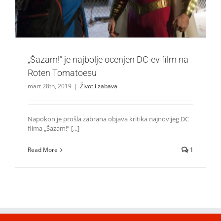
„Šazam!” je najbolje ocenjen DC-ev film na
Roten Tomatoesu
mart 28th, 2019
|
Život i zabava
Napokon je prošla zabrana objava kritika najnovijeg DC
filma „Šazam!” [...]
Read More
1