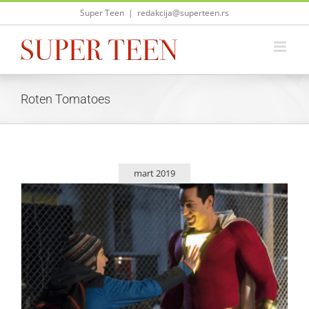
Skip
Super Teen
|
redakcija@superteen.rs
to
content
Roten Tomatoes
mart 2019
„Šazam!” je najbolje ocenjen DC-ev film na Roten
Tomatoesu
Život i zabava