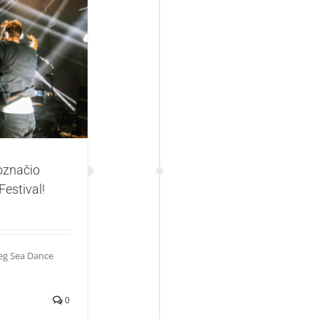
četak nove ere za
 označio
estival!
jeg Sea Dance
0