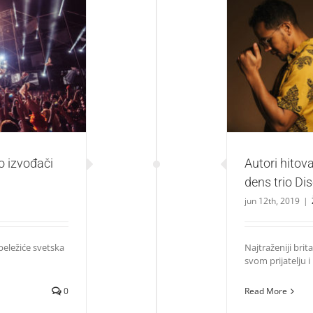
Autori hitova
či današnjice
D
o izvođači
Autori hitova
dens trio Di
jun 12th, 2019
|
beležiće svetska
Najtraženiji brit
svom prijatelju i [
0
Read More