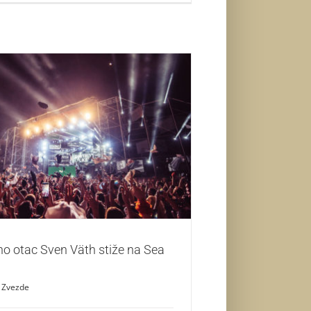
hno otac Sven Väth stiže na Sea Dance!
Zvezde
no otac Sven Väth stiže na Sea
Zvezde