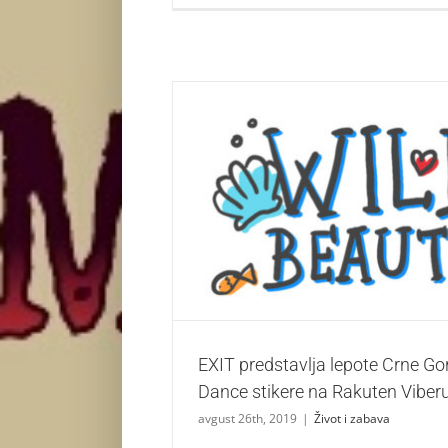
EXIT predstavlja lepote Crne Gore kroz Sea
Rakuten Viberu
Život i zabava
EXIT predstavlja lepote Crne Go
Dance stikere na Rakuten Viber
avgust 26th, 2019
|
Život i zabava