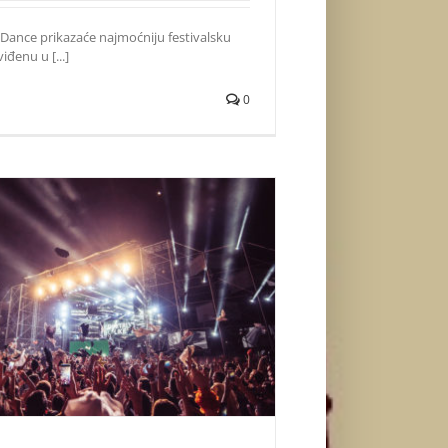
Dance prikazaće najmoćniju festivalsku
iđenu u [...]
0
gar, Mićalović… Poznati ne propuštaju Sea
Dance!
Život i zabava