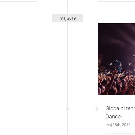
maj 2019
Globalni te
Globalni teh
Dance!
maj 18th, 2019
|