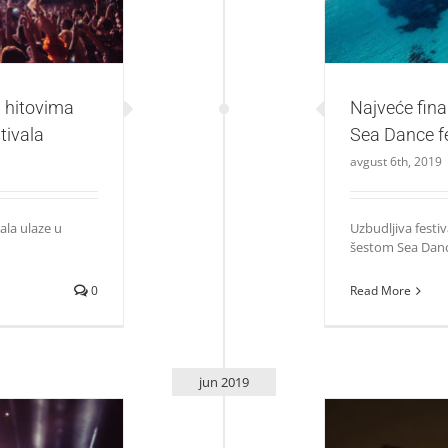
 hitovima
Najveće fina
tivala
Sea Dance fe
avgust 6th, 2019
ala ulaze u
Uzbudljiva festi
šestom Sea Dance
0
Read More
jun 2019