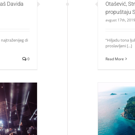
naš Davida
Otašević, St
propuštaju 
avgust 17th, 201
 najtraženijeg di
“Hiljadu tona lj
proslavljeni [...]
0
Read More
okreću novu eru
Najveće fina