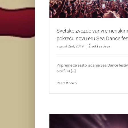
Svetske zvezde vanvremenskim
pokreću novu eru Sea Dance fes
avgust 2nd, 2019
|
Život i zabava
Pripreme za šesto izdanje Sea Dance festiv
završnu [...]
Read More