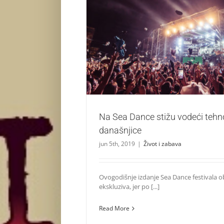
Na Sea Dance stižu vodeći tehno izvođa
Život i zabava
Na Sea Dance stižu vodeći tehn
današnjice
jun 5th, 2019
|
Život i zabava
Ovogodišnje izdanje Sea Dance festivala o
ekskluziva, jer po [...]
Read More