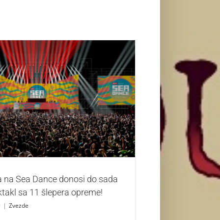
a na Sea Dance donosi do sada neviđen
ektakl sa 11 šlepera opreme!
Zvezde
a na Sea Dance donosi do sada
takl sa 11 šlepera opreme!
9
|
Zvezde