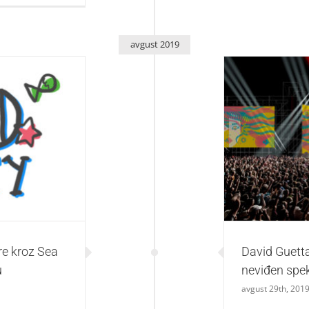
avgust 2019
 Dance stikere na
David Guett
sp
re kroz Sea
David Guett
u
neviđen spek
avgust 29th, 201