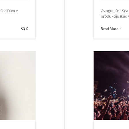
 Sea Dance
Ovogodišnji Sea 
produkciju ikad v
0
Read More
 Guettu na Sea
Otašević, Stru