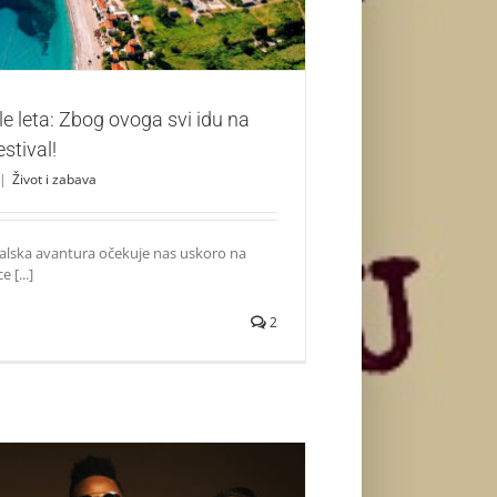
le leta: Zbog ovoga svi idu na
stival!
|
Život i zabava
valska avantura očekuje nas uskoro na
 [...]
2