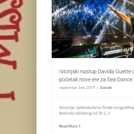
Istorijski nastup Davida Guette označio po
Sea Dance Festival!
Zvezde
Istorijski nastup Davida Guette
početak nove ere za Sea Dance F
septembar 2nd, 2019
|
Zvezde
Sinoćnje, spektakularno finale ovogodišn
festivala održanog od 30. [...]
Read More