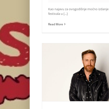
Kao najavu za ovogodišnje moćno izdanje
festivala u [...]
Read More
Mascom ti daje šansu da upoznaš Davida
Dance festivalu!
Zvezde