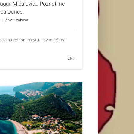
rugar, Mićalović… Poznati ne
Sea Dance!
9
|
Život i zabava
ubavi na jednom mestu” - ovim rečima
0
le leta: Zbog ovoga svi idu na Sea Dance
festival!
Život i zabava