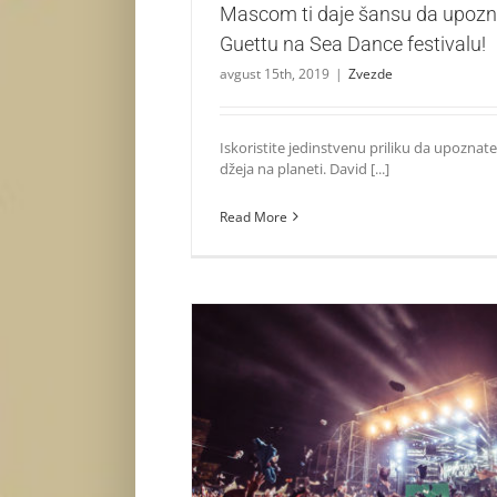
Mascom ti daje šansu da upoz
Guettu na Sea Dance festivalu!
avgust 15th, 2019
|
Zvezde
Iskoristite jedinstvenu priliku da upoznate
džeja na planeti. David [...]
Read More
Svetske zvezde vanvremenskim hitovima p
Sea Dance festivala
Život i zabava