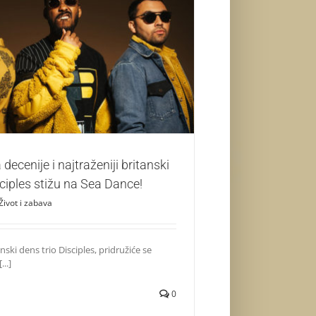
 decenije i najtraženiji britanski dens trio
isciples stižu na Sea Dance!
Život i zabava
 decenije i najtraženiji britanski
sciples stižu na Sea Dance!
Život i zabava
anski dens trio Disciples, pridružiće se
...]
0