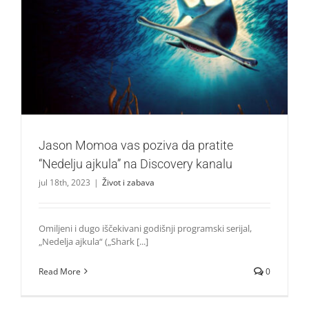
Jason Momoa vas poziva da pratite “Nedelju ajkula” na
Discovery kanalu
Život i zabava
Jason Momoa vas poziva da pratite
“Nedelju ajkula” na Discovery kanalu
jul 18th, 2023
|
Život i zabava
Omiljeni i dugo iščekivani godišnji programski serijal,
„Nedelja ajkula“ („Shark [...]
Read More
0