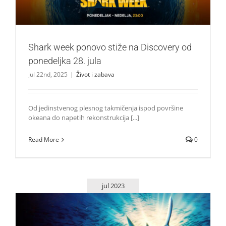
Shark week ponovo stiže na Discovery od
ponedeljka 28. jula
jul 22nd, 2025
|
Život i zabava
Od jedinstvenog plesnog takmičenja ispod površine
okeana do napetih rekonstrukcija [...]
Read More
0
jul 2023