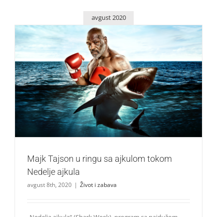
avgust 2020
Majk Tajson u ringu sa ajkulom tokom Nedelje ajkula
Život i zabava
Majk Tajson u ringu sa ajkulom tokom
Nedelje ajkula
avgust 8th, 2020
|
Život i zabava
„Nedelja ajkula“ (Shark Week), program sa najdužom