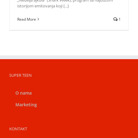
istorijom emitovanja koji [...]
Read More
1
SUPER TEEN
O nama
Marketing
KONTAKT