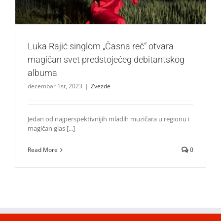
Luka Rajić singlom „Časna reč“ otvara
magičan svet predstojećeg debitantskog
albuma
decembar 1st, 2023
|
Zvezde
Jedan od najperspektivnijih mladih muzičara u regionu i
magičan glas [...]
Read More
0