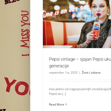
Pepsi vintage – sjajan Pepsi ukus za s
Život i zabava
Pepsi vintage – sjajan Pepsi uk
generacije
septembar 1st, 2020
|
Život i zabava
Kao jedno od najpopularnijh osvežavajućih
Pepsi se [...]
Read More