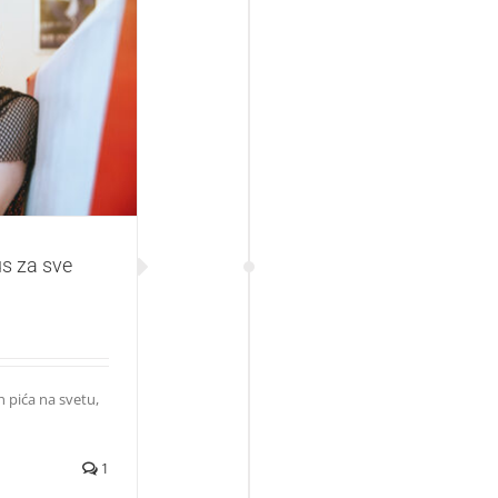
ve generacije
us za sve
 pića na svetu,
1