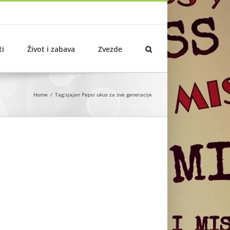
ti
Život i zabava
Zvezde
Home
Tag:
sjajan Pepsi ukus za sve generacije