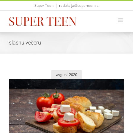
Skip
Super Teen
|
redakcija@superteen.rs
to
content
slasnu večeru
avgust 2020
9 načina kako da krišku hleba pretvorite u slasnu večeru
Saveti