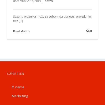
decembar 29th, 2019
|
Saveti
Sezona praznika može sa sobom da donese i prejedanje.
Bez [...]
Read More
0
SUPER TEEN
O nama
Marketing