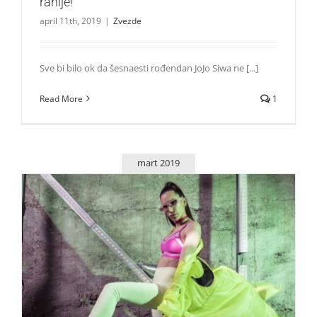
ranije!
april 11th, 2019
|
Zvezde
Sve bi bilo ok da šesnaesti rođendan JoJo Siwa ne [...]
Read More
1
mart 2019
Proslava 32 godine Air Max dominacije