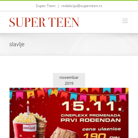
Skip
Super Teen
|
redakcija@superteen.rs
to
content
slavlje
novembar
2019
Cineplexx Promenada proslavlja svoj prvi rođendan 15.
novembra uz cene ulaznica od 190 dinara
Život i zabava