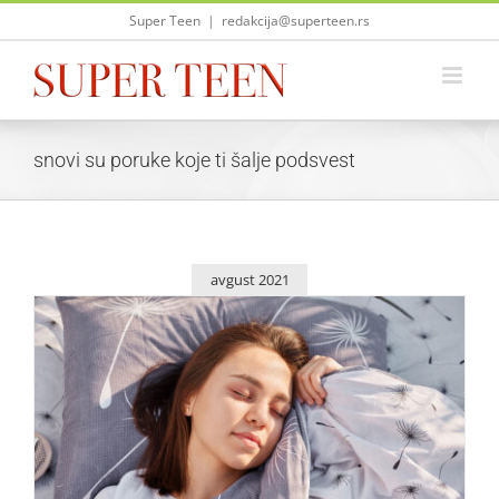
Skip
Super Teen
|
redakcija@superteen.rs
to
content
snovi su poruke koje ti šalje podsvest
avgust 2021
Šta znače tvoji snovi?
Saveti