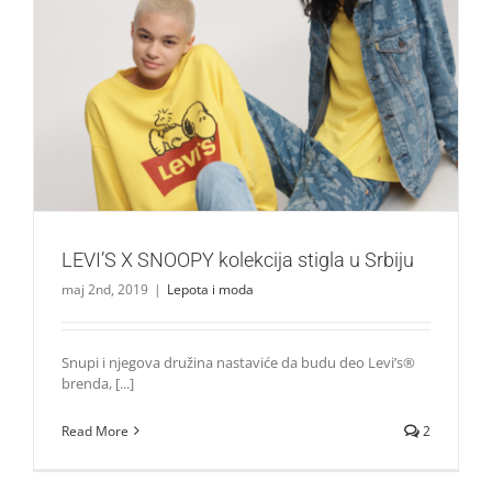
LEVI’S X SNOOPY kolekcija stigla u Srbiju
Lepota i moda
LEVI’S X SNOOPY kolekcija stigla u Srbiju
maj 2nd, 2019
|
Lepota i moda
Snupi i njegova družina nastaviće da budu deo Levi’s®
brenda, [...]
Read More
2