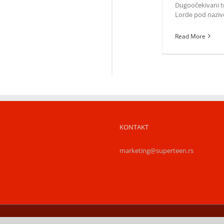
Dugoočekivani tr
Lorde pod nazivo
Read More
KONTAKT
marketing@superteen.rs