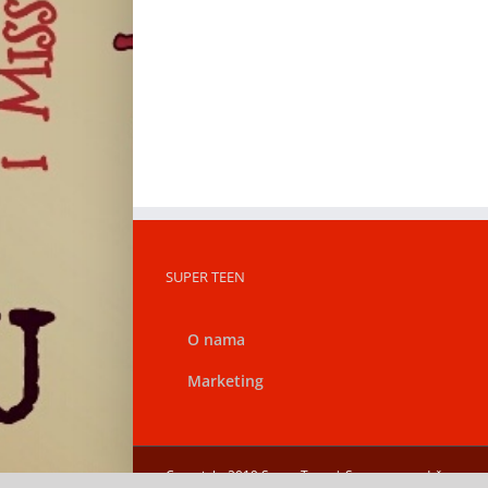
SUPER TEEN
O nama
Marketing
Copyright 2019 Super Teen | Sva prava zadržana