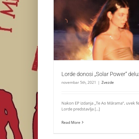
Lorde donosi „Solar Power“ deluxe
Zvezde
Lorde donosi „Solar Power“ delu
novembar 5th, 2021
|
Zvezde
Nakon EP izdanja „Te Ao Mārama“, uvek 
Lorde predstavlja [...]
Read More