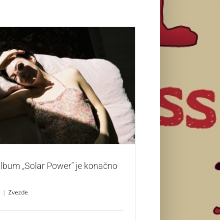
e album „Solar Power“ je konačno tu!
Zvezde
album „Solar Power“ je konačno
|
Zvezde