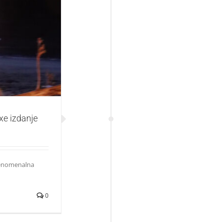
 izdanje
xe izdanje
fenomenalna
0