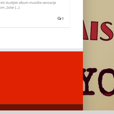
eći studijski album muzičke senzacije
m „Solar [...]
0