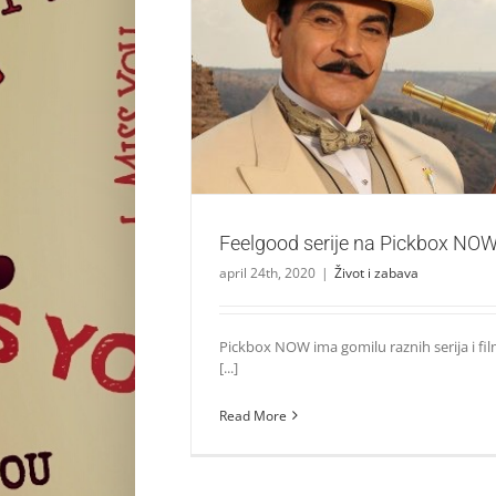
Feelgood serije na Pickbox 
Život i zabava
Feelgood serije na Pickbox NO
april 24th, 2020
|
Život i zabava
Pickbox NOW ima gomilu raznih serija i fi
[...]
Read More