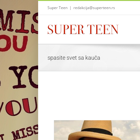
Skip
Super Teen
|
redakcija@superteen.rs
to
content
spasite svet sa kauča