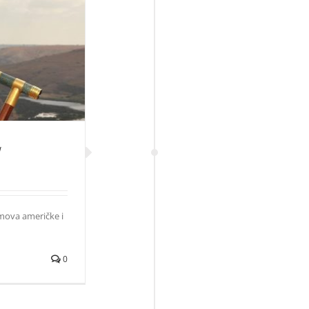
NOW
W
lmova američke i
0