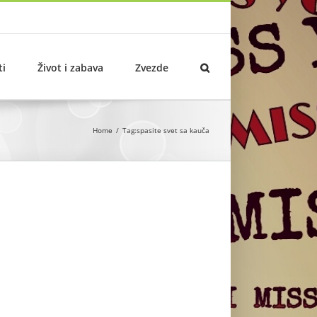
ti
Život i zabava
Zvezde
Home
Tag:
spasite svet sa kauča