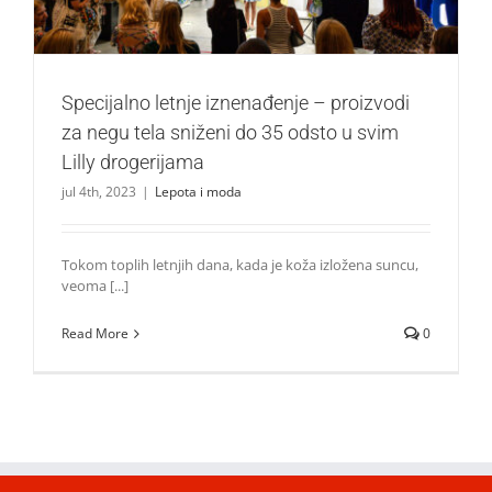
Specijalno letnje iznenađenje – proizvodi
za negu tela sniženi do 35 odsto u svim
Lilly drogerijama
jul 4th, 2023
|
Lepota i moda
Tokom toplih letnjih dana, kada je koža izložena suncu,
veoma [...]
Read More
0