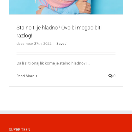
Stalno ti je hladno? Ovo bi mogao biti
razlog!
decembar 27th, 2022
|
Saveti
Da li si ti onaj lik kome je stalno hladno? [...]
Read More
0
SUPER TEEN