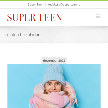
Skip
Super Teen
|
redakcija@superteen.rs
to
content
stalno ti je hladno
decembar 2022
Stalno ti je hladno? Ovo bi mogao biti razlog!
Saveti