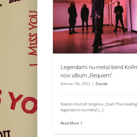
Legendarni nu-metal bend KoЯn predstav
„Requiem“
Zvezde
Legendarni nu-metal bend KoЯn
novi album „Requiem“
februar 7th, 2022
|
Zvezde
Nakon moćnih singlova „Start The Healing“
legendarni nu-metal [...]
Read More