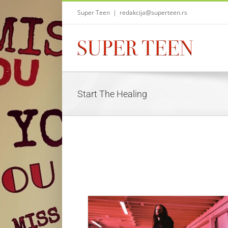
Skip
Super Teen
|
redakcija@superteen.rs
to
content
Start The Healing