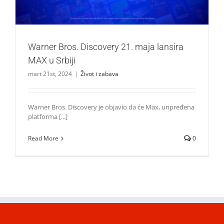
Warner Bros. Discovery 21. maja lansira
MAX u Srbiji
mart 21st, 2024
|
Život i zabava
Warner Bros. Discovery je objavio da će Max, unpređena
platforma [...]
Read More
0