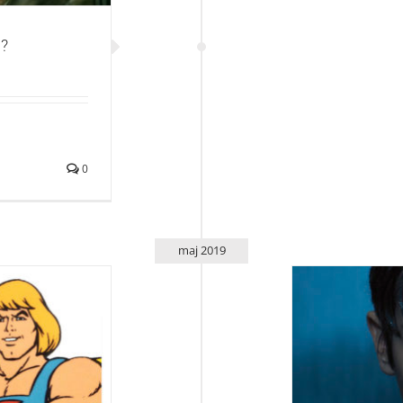
d?
0
maj 2019
Predstav
 He Mana