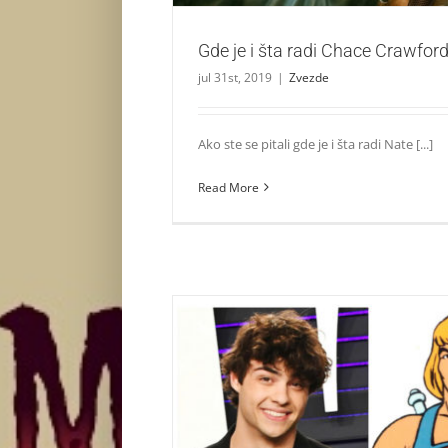
Gde je i šta radi Chace Crawfor
jul 31st, 2019
|
Zvezde
Ako ste se pitali gde je i šta radi Nate [...]
Read More
Noah Centineo u ulozi superheroja