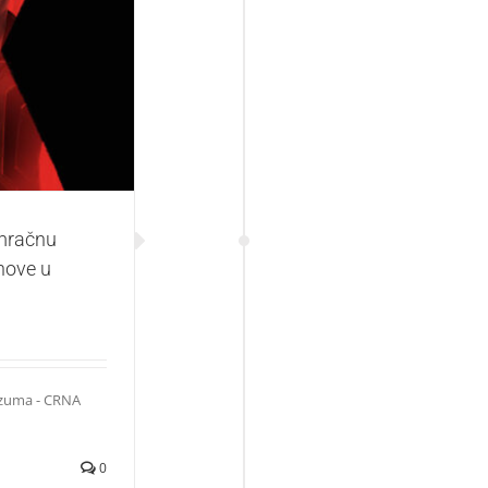
ošlost špijunke
a udovica“
 mračnu
nove u
erzuma - CRNA
0