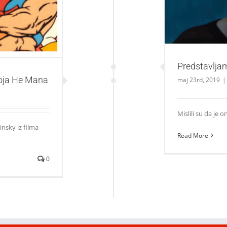
Predstavljamo
roja He Mana
maj 23rd, 2019
|
Mislili su da je o
nsky iz filma
Read More
0