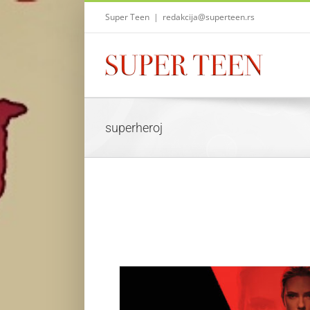
Skip
Super Teen
|
redakcija@superteen.rs
to
content
superheroj