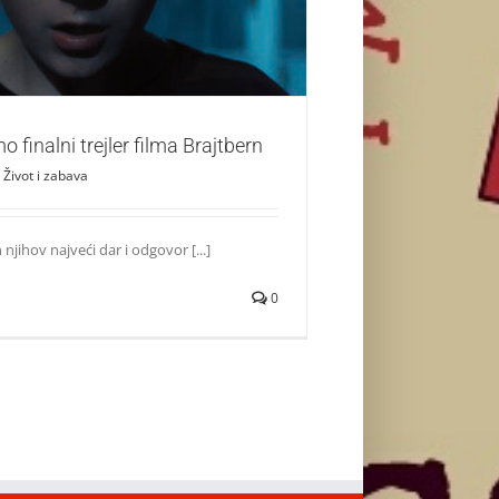
Život i zabava
 finalni trejler filma Brajtbern
Život i zabava
n njihov najveći dar i odgovor [...]
0