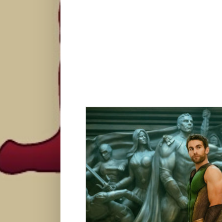
Gde je i šta radi Chace Crawf
Zvezde