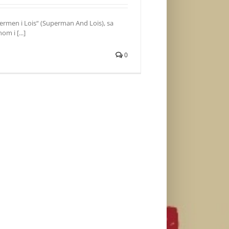
ermen i Lois“ (Superman And Lois), sa
m i [...]
0