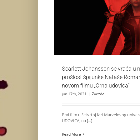
Scarlett Johansson se vraća u mračnu pr
Nataše Romanove u novom filmu „Crn
Zvezde
Scarlett Johansson se vraća u
prošlost špijunke Nataše Roma
novom filmu „Crna udovica“
jun 17th, 2021
|
Zvezde
Prvi film u četvrtoj fazi Marvelovog univ
UDOVICA, na [...]
Read More