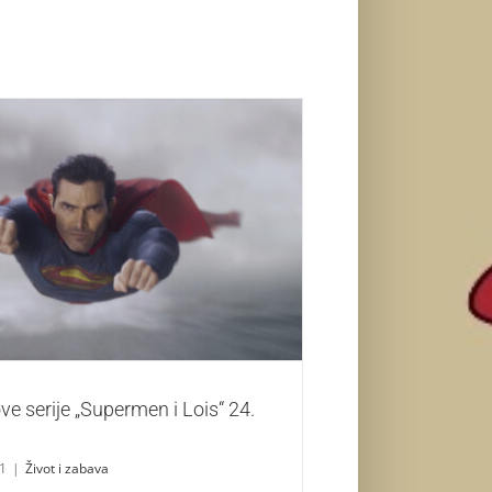
ve serije „Supermen i Lois“ 24. februara
Život i zabava
ve serije „Supermen i Lois“ 24.
21
|
Život i zabava