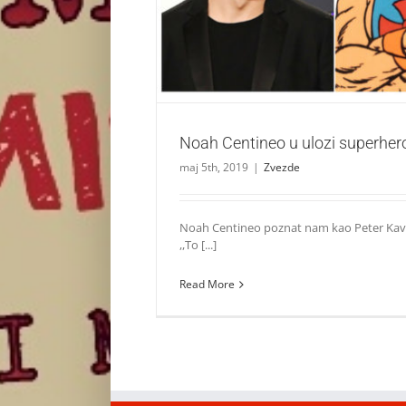
Zvezde
Noah Centineo u ulozi superhe
maj 5th, 2019
|
Zvezde
Noah Centineo poznat nam kao Peter Kavi
,,To [...]
Read More