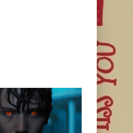
ljamo finalni trejler filma Brajtbern