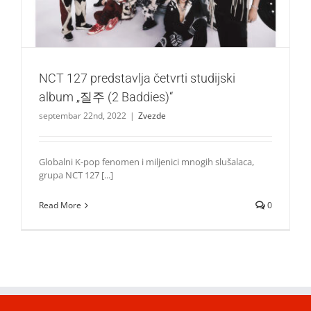
NCT 127 predstavlja četvrti studijski
album „질주 (2 Baddies)“
septembar 22nd, 2022
|
Zvezde
Globalni K-pop fenomen i miljenici mnogih slušalaca,
grupa NCT 127 [...]
Read More
0