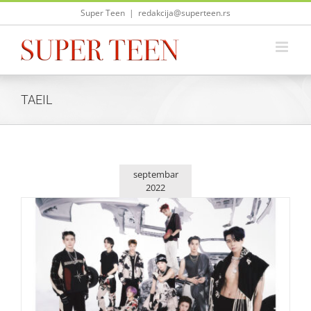
Skip
Super Teen
|
redakcija@superteen.rs
to
content
TAEIL
septembar
2022
NCT 127 predstavlja četvrti studijski album „질주 (2
Baddies)“
Zvezde