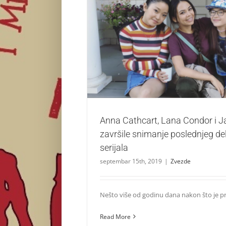
Anna Cathcart, Lana Condor i Janel Parr
snimanje poslednjeg dela „TATBILB”
Zvezde
Anna Cathcart, Lana Condor i Ja
završile snimanje poslednjeg de
serijala
septembar 15th, 2019
|
Zvezde
Nešto više od godinu dana nakon što je prvi
Read More