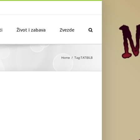
ti
Život i zabava
Zvezde
Home
Tag:
TATBILB