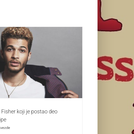
Fisher koji je postao deo ‘TATBILB’ ekipe
Zvezde
 Fisher koji je postao deo
ipe
Zvezde