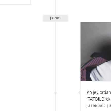
jul 2019
Ko je Jordan 
Ko je Jordan
‘TATBILB’ ek
jul 14th, 2019
|