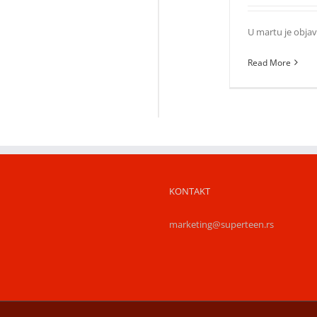
U martu je objavl
Read More
KONTAKT
marketing@superteen.rs