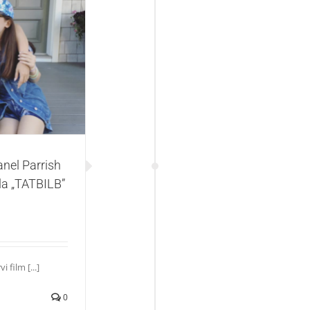
ish završile
 serijala
nel Parrish
la „TATBILB”
 film [...]
0