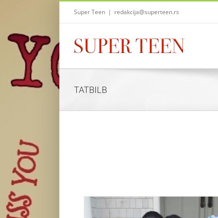
Skip
Super Teen
|
redakcija@superteen.rs
to
content
TATBILB