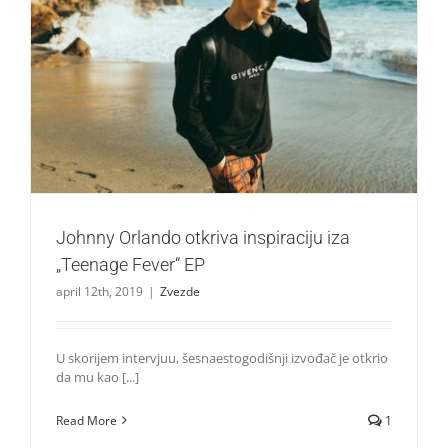
Johnny Orlando otkriva inspiraciju iza „Teenage Fever“ EP
Zvezde
Johnny Orlando otkriva inspiraciju iza
„Teenage Fever“ EP
april 12th, 2019
|
Zvezde
U skorijem intervjuu, šesnaestogodišnji izvođač je otkrio
da mu kao [...]
Read More
1