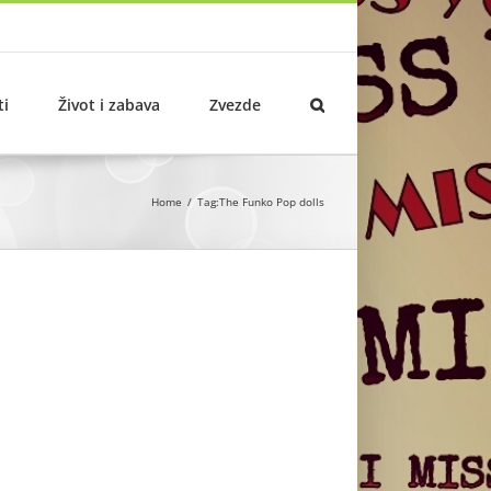
ti
Život i zabava
Zvezde
Home
Tag:
The Funko Pop dolls