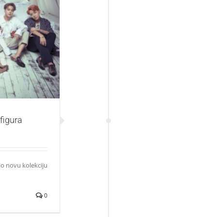
figura
figura
io novu kolekciju
0