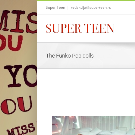
Skip
Super Teen
|
redakcija@superteen.rs
to
content
The Funko Pop dolls