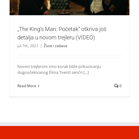
„The King’s Man: Početak“ otkriva još
detalja u novom trejleru (VIDEO)
jul 7th, 2021
|
Život i zabava
Novim trejlerom smo korak bliže prikazivanju
dugoočekivanog filma Tventi senčri [...]
Read More
0