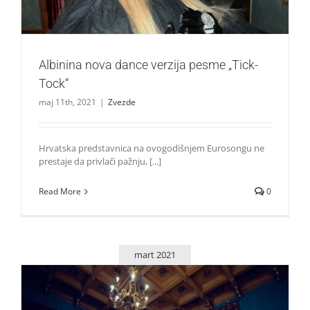
Albinina nova dance verzija pesme „Tick-
Tock“
maj 11th, 2021
|
Zvezde
Hrvatska predstavnica na ovogodišnjem Eurosongu ne
prestaje da privlači pažnju, [...]
Read More
0
mart 2021