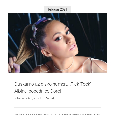
februar 2021
Đuskamo uz disko numeru „Tick-Tock“ Albine, pobednice
Dore!
Zvezde
Đuskamo uz disko numeru „Tick-Tock“
Albine, pobednice Dore!
februar 24th, 2021
|
Zvezde
Nakon pobede na Dori 2021, Albina je objavila singl „Tick-