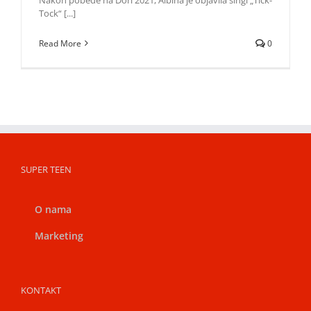
Tock“ [...]
Read More
0
SUPER TEEN
O nama
Marketing
KONTAKT