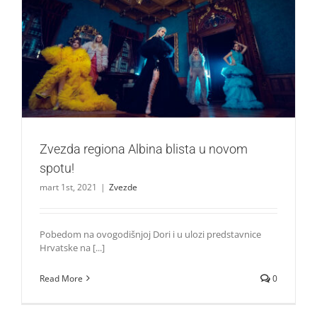
Zvezda regiona Albina blista u novom spotu!
Zvezde
Zvezda regiona Albina blista u novom
spotu!
mart 1st, 2021
|
Zvezde
Pobedom na ovogodišnjoj Dori i u ulozi predstavnice
Hrvatske na [...]
Read More
0