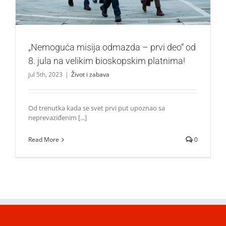
„Nemoguća misija odmazda – prvi deo“ od
8. jula na velikim bioskopskim platnima!
jul 5th, 2023
|
Život i zabava
Od trenutka kada se svet prvi put upoznao sa
neprevaziđenim [...]
Read More
0