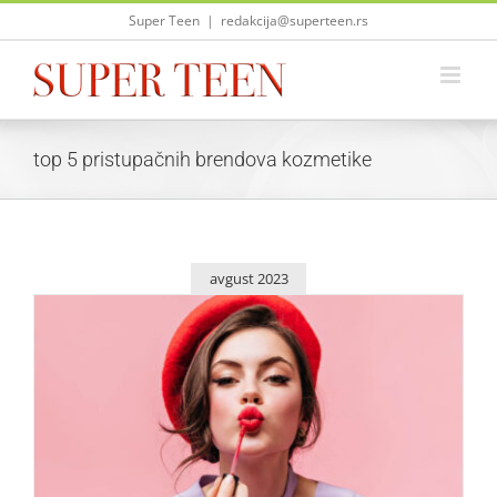
Skip
Super Teen
|
redakcija@superteen.rs
to
content
top 5 pristupačnih brendova kozmetike
avgust 2023
Top 5 pristupačnih i kvalitetnih brendova kozmetike
Lepota i moda