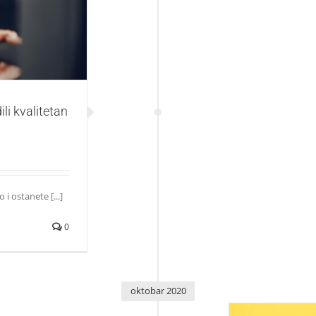
tetan trening
li kvalitetan
 i ostanete [...]
0
oktobar 2020