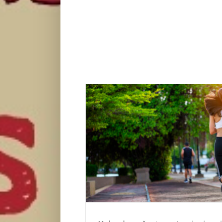
Kako da počnete sa treninzima i kako da i
Saveti