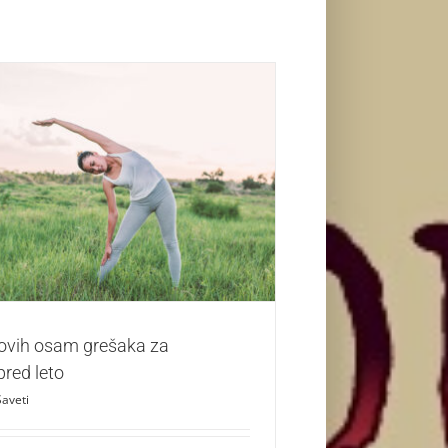
vih osam grešaka za mršavljenje pred leto
Saveti
 ovih osam grešaka za
pred leto
Saveti