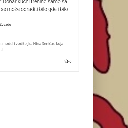
: Dobar kućni trening samo sa
se može odraditi bilo gde i bilo
Zvezde
 model i voditeljka Nina Seničar, koja
.]
0