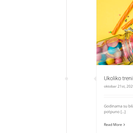
Ukol
Ukoliko tren
oktobar 21st, 20
Godinama su bila
potpuno [...]
Read More