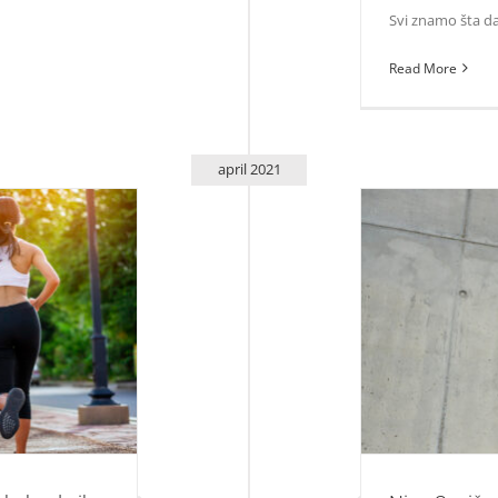
Svi znamo šta da
Read More
april 2021
Nina Seničar: D
h se pridržavate
mo