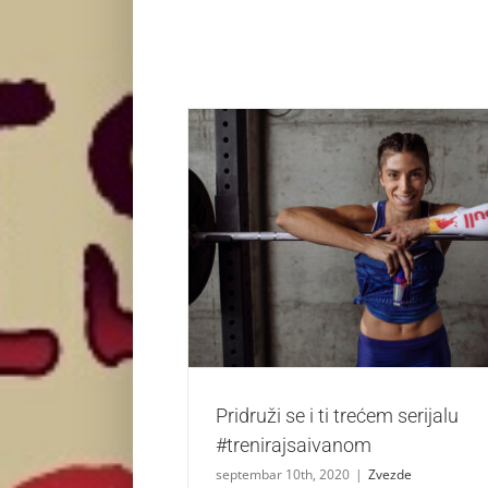
Pridruži se i ti trećem serijalu #treni
Zvezde
Pridruži se i ti trećem serijalu
#trenirajsaivanom
septembar 10th, 2020
|
Zvezde