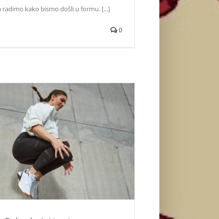
 radimo kako bismo došli u formu. [...]
0
obar kućni trening samo sa težinom tela se
že odraditi bilo gde i bilo kada
Zvezde