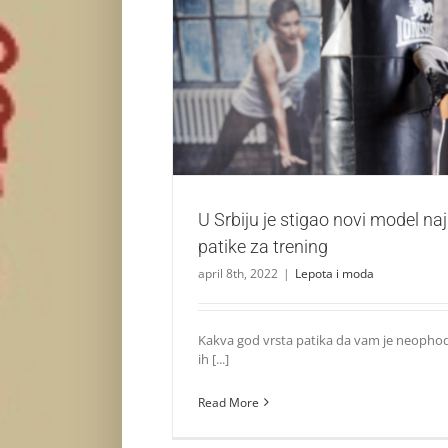
U Srbiju je stigao novi model najpopularnije
Lepota i moda
U Srbiju je stigao novi model na
patike za trening
april 8th, 2022
|
Lepota i moda
Kakva god vrsta patika da vam je neopho
ih [...]
Read More