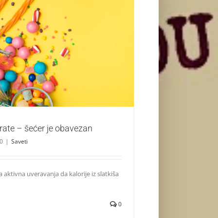
iko trenirate – šećer je obavezan
Saveti
irate – šećer je obavezan
20
|
Saveti
 aktivna uveravanja da kalorije iz slatkiša
0