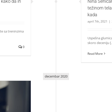
 kako da ih
Nina Seničar
težinom tela 
kada
april 7th, 2021
|
te sa treninzima
Uspešna glumica,
skoro deceniju [..
0
Read More
decembar 2020