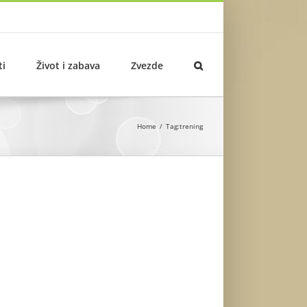
ti
Život i zabava
Zvezde
Home
Tag:
trening