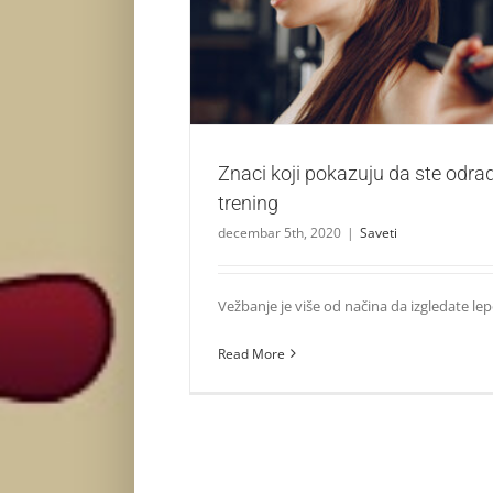
Znaci koji pokazuju da ste odradili kvali
Saveti
Znaci koji pokazuju da ste odradi
trening
decembar 5th, 2020
|
Saveti
Vežbanje je više od načina da izgledate lepo
Read More