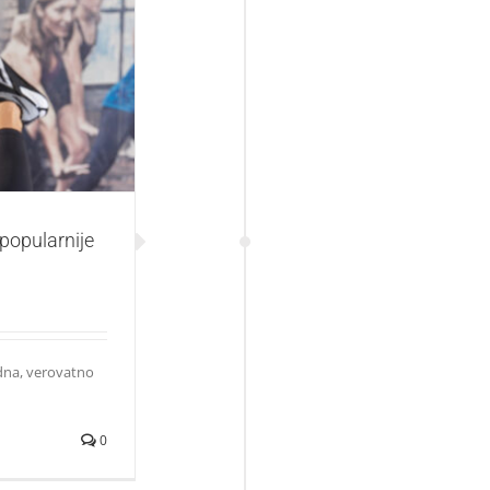
 patike za trening
jpopularnije
dna, verovatno
0