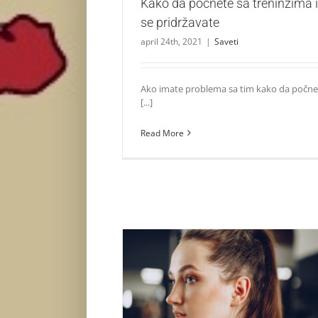
Kako da počnete sa treninzima i
se pridržavate
april 24th, 2021
|
Saveti
Ako imate problema sa tim kako da počne
[...]
Read More