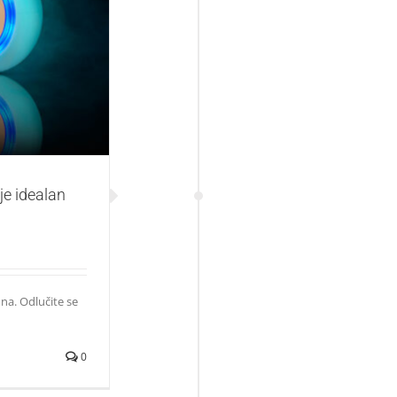
alan poklon
je idealan
ona. Odlučite se
0