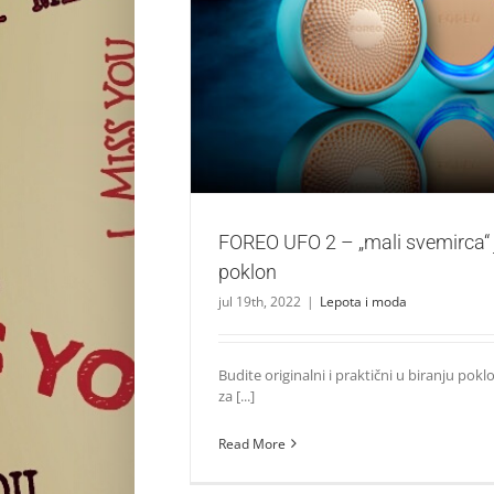
FOREO UFO 2 – „mali svemirca“ je ide
Lepota i moda
FOREO UFO 2 – „mali svemirca“ 
poklon
jul 19th, 2022
|
Lepota i moda
Budite originalni i praktični u biranju pokl
za [...]
Read More