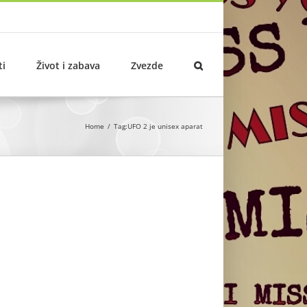
ti
Život i zabava
Zvezde
Home
Tag:
UFO 2 je unisex aparat