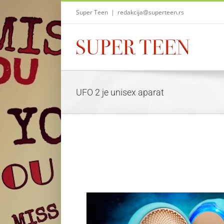
Skip
Super Teen
|
redakcija@superteen.rs
to
content
UFO 2 je unisex aparat