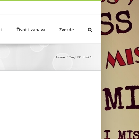
ti
Život i zabava
Zvezde
Home
Tag:
UFO mini 1