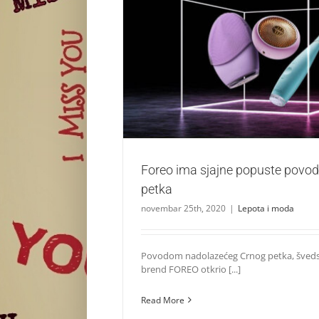
Foreo ima sjajne popuste povodom C
Lepota i moda
Foreo ima sjajne popuste pov
petka
novembar 25th, 2020
|
Lepota i moda
Povodom nadolazećeg Crnog petka, šveds
brend FOREO otkrio [...]
Read More