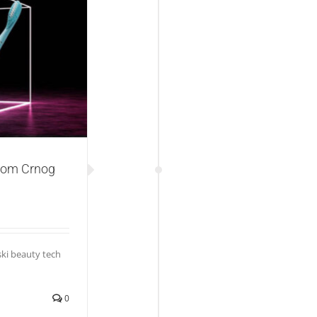
rnog petka
odom Crnog
ki beauty tech
0