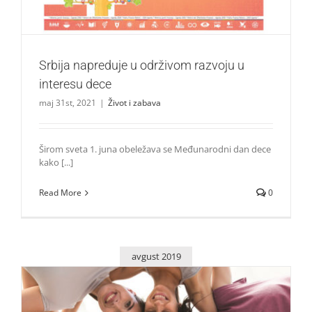
Srbija napreduje u održivom razvoju u
interesu dece
maj 31st, 2021
|
Život i zabava
Širom sveta 1. juna obeležava se Međunarodni dan dece
kako [...]
Read More
0
avgust 2019