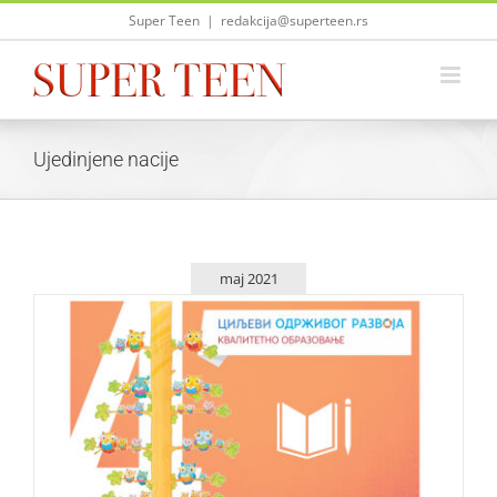
Skip
Super Teen
|
redakcija@superteen.rs
to
content
Ujedinjene nacije
maj 2021
Srbija napreduje u održivom razvoju u interesu dece
Život i zabava