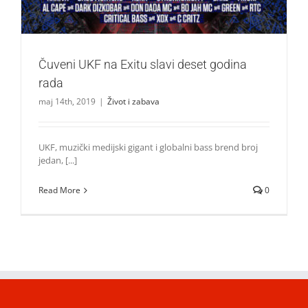
Čuveni UKF na Exitu slavi deset godina
rada
maj 14th, 2019
|
Život i zabava
UKF, muzički medijski gigant i globalni bass brend broj
jedan, [...]
Read More
0