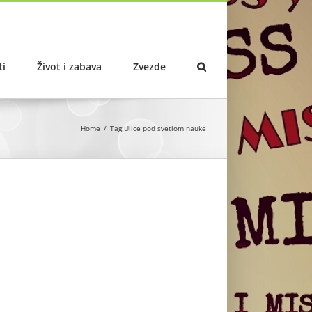
ti
Život i zabava
Zvezde
Home
Tag:
Ulice pod svetlom nauke