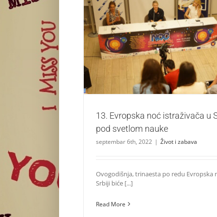
13. Evropska noć istraživača u Srbiji – Ul
nauke
Život i zabava
13. Evropska noć istraživača u Sr
pod svetlom nauke
septembar 6th, 2022
|
Život i zabava
Ovogodišnja, trinaesta po redu Evropska n
Srbiji biće [...]
Read More