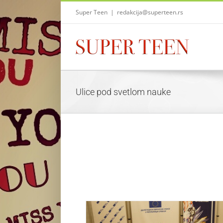
Skip
Super Teen
|
redakcija@superteen.rs
to
content
Ulice pod svetlom nauke