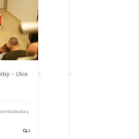
ice pod svetlom
biji – Ulice
oć istraživača u
0