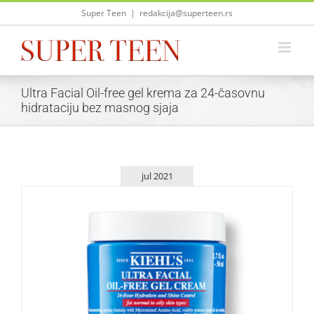
Skip
Super Teen
|
redakcija@superteen.rs
to
content
Ultra Facial Oil-free gel krema za 24-časovnu
hidrataciju bez masnog sjaja
jul 2021
Kiehl’s predstavlja renovaciju Ultra Facial Oil-free gel
kreme za 24-časovnu hidrataciju bez masnog sjaja
Lepota i moda