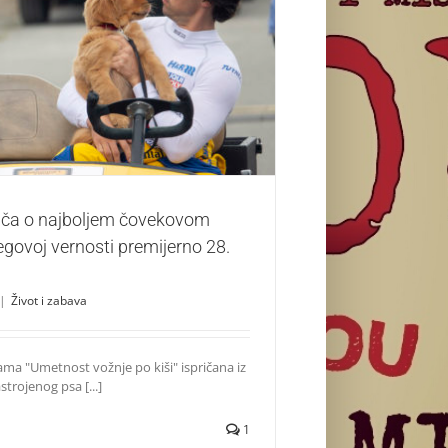
o najboljem čovekovom prijatelju i njegovoj
rnosti premijerno 28. avgusta
Život i zabava
iča o najboljem čovekovom
njegovoj vernosti premijerno 28.
|
Život i zabava
ma "Umetnost vožnje po kiši" ispričana iz
strojenog psa [...]
1