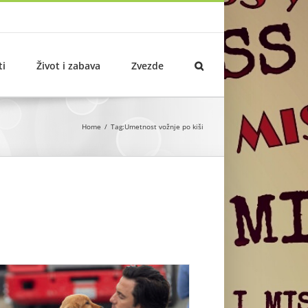
ti
Život i zabava
Zvezde
Home
Tag:
Umetnost vožnje po kiši