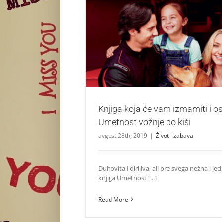
Knjiga koja će vam izmamiti i osmeh i 
vožnje po kiši
Život i zabava
Knjiga koja će vam izmamiti i o
Umetnost vožnje po kiši
avgust 28th, 2019
|
Život i zabava
Duhovita i dirljiva, ali pre svega nežna i je
knjiga Umetnost [...]
Read More