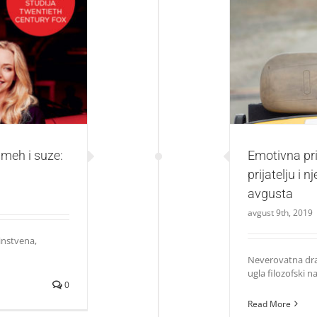
suze: Umetnost
Emotivna priča 
ve
smeh i suze:
Emotivna pr
prijatelju i 
avgusta
avgust 9th, 2019
dinstvena,
Neverovatna dra
ugla filozofski na
0
Read More